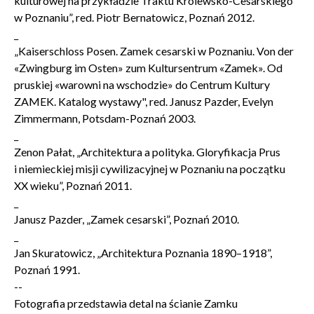
kulturowej na przykładzie Traktu Królewsko-Cesarskiego
Zamkn
Dołącz do newslettera
w Poznaniu”, red. Piotr Bernatowicz, Poznań 2012.
popup
_
POTWIERDŹ ADRES EMAIL
„Kaiserschloss Posen. Zamek cesarski w Poznaniu. Von der
«Zwingburg im Osten» zum Kultursentrum «Zamek». Od
pruskiej «warowni na wschodzie» do Centrum Kultury
ZAMEK. Katalog wystawy", red. Janusz Pazder, Evelyn
Zimmermann, Potsdam-Poznań 2003.
_
Zenon Pałat, „Architektura a polityka. Gloryfikacja Prus
Wyrażam zgodę na przetwarzanie danych osobowych
w celu skorzystania z usługi newsletter.
i niemieckiej misji cywilizacyjnej w Poznaniu na początku
Administratorem danych osobowych jest Centrum
XX wieku”, Poznań 2011.
Kultury ZAMEK z siedzibą w Poznaniu. Zapoznałem/am
_
się z informacjami dotyczącymi przetwarzania danych
Janusz Pazder, „Zamek cesarski”, Poznań 2010.
osobowych, które są zawarte w
Polityce prywatności
.
_
Jan Skuratowicz, „Architektura Poznania 1890–1918”,
Poznań 1991.
WYŚLIJ
--
Fotografia przedstawia detal na ścianie Zamku