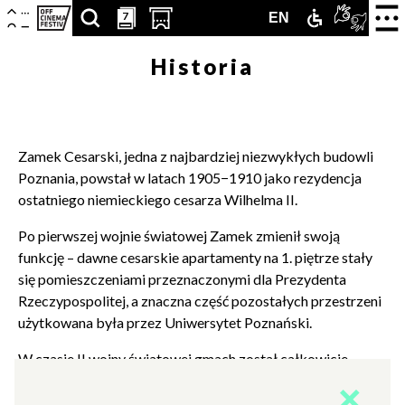
Centrum
-
Nawigacja
Otwór
7
7
SZUKAJ
PRZESCROLLUJ
OTWÓRZ
ZAMEK
TŁUMA
ENGLISH
EN
strona
zamkn
Kultury
główna
menu
ARTYKUŁÓW,
DO
STRONĘ
DLA
PJM
VERSION
Historia
Zamek
PODSTRON,
SEKCJI
Z
NIEPEŁNOS
ONLIN
WYDARZEŃ,
KALENDARZA
KUPNEM
Zamek Cesarski, jedna z najbardziej niezwykłych budowli
LUDZI,
WYDARZEŃ
BILETÓW
Poznania, powstał w latach 1905−1910 jako rezydencja
PARTNERÓW
W
ostatniego niemieckiego cesarza Wilhelma II.
NOWEJ
Po pierwszej wojnie światowej Zamek zmienił swoją
funkcję – dawne cesarskie apartamenty na 1. piętrze stały
KARCIE
się pomieszczeniami przeznaczonymi dla Prezydenta
Rzeczypospolitej, a znaczna część pozostałych przestrzeni
użytkowana była przez Uniwersytet Poznański.
W czasie II wojny światowej gmach został całkowicie
przebudowany przez nazistów.