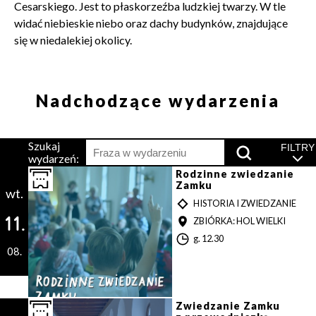
Cesarskiego. Jest to płaskorzeźba ludzkiej twarzy. W tle
widać niebieskie niebo oraz dachy budynków, znajdujące
się w niedalekiej okolicy.
Nadchodzące wydarzenia
Szukaj
Wciśnij,
FILTRY
wydarzeń:
by
wyszukać
Rodzinne zwiedzanie
Zamku
wt.
T
HISTORIA I ZWIEDZANIE
Y
11.
MIEJSCE
ZBIÓRKA: HOL WIELKI
P
G
g. 12.30
08.
o
d
z
i
n
Zwiedzanie Zamku
a