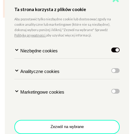
Ta strona korzysta z plików cookie
Aby pozostawić tylko niezbędne cookie lub dostosować zgody na
cookie analityczne lub marketingowe (które nie są niezbędne),
Autodiagnoza
dokonaj wyboru poniżej i kliknij "Zezwól na wybrane" Sprawdź
dostępności
Politykę prywatności
aby uzyskać więcej informacji.
i strategia wdrażani...
„Projektowanie uniwersalne
kultury – dostępność instytucji
Niezbędne cookies
kultury”
Analityczne cookies
Rozwijamy się w
Marketingowe cookies
dostępności!
„Projektowanie uniwersalne
kultury – dostępność instytucji
kultury”
Zezwól na wybrane