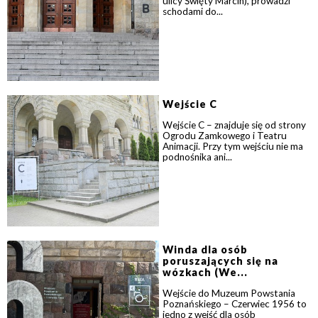
ulicy Święty Marcin), prowadzi
schodami do...
Wejście C
Wejście C – znajduje się od strony
Ogrodu Zamkowego i Teatru
Animacji. Przy tym wejściu nie ma
podnośnika ani...
Winda dla osób
poruszających się na
wózkach (We...
Wejście do Muzeum Powstania
Poznańskiego – Czerwiec 1956 to
jedno z wejść dla osób