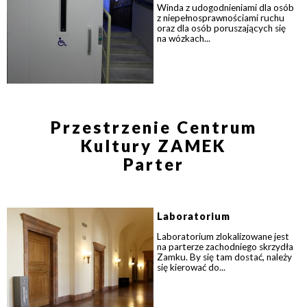
Winda z udogodnieniami dla osób
Zamkn
Dołącz do newslettera
z niepełnosprawnościami ruchu
popup
oraz dla osób poruszających się
na wózkach...
POTWIERDŹ ADRES EMAIL
Przestrzenie Centrum
Kultury ZAMEK
Wyrażam zgodę na przetwarzanie danych osobowych
Parter
w celu skorzystania z usługi newsletter.
Administratorem danych osobowych jest Centrum
Kultury ZAMEK z siedzibą w Poznaniu. Zapoznałem/am
się z informacjami dotyczącymi przetwarzania danych
Laboratorium
osobowych, które są zawarte w
Polityce prywatności
.
Laboratorium zlokalizowane jest
na parterze zachodniego skrzydła
Zamku. By się tam dostać, należy
się kierować do...
WYŚLIJ