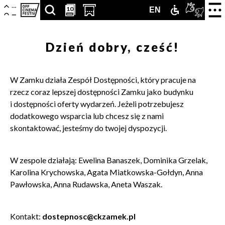
Centrum
-
Nawigacja
Otwór
10
10
SZUKAJ
PRZESCROLLUJ
OTWÓRZ
ZAMEK
TŁUMA
ENGLISH
EN
strona
zamkn
Kultury
główna
menu
ARTYKUŁÓW,
DO
STRONĘ
DLA
PJM
VERSION
Zamek
Dzień dobry, cześć!
PODSTRON,
SEKCJI
Z
NIEPEŁNOS
ONLIN
WYDARZEŃ,
KALENDARZA
KUPNEM
W Zamku działa Zespół Dostępności, który pracuje na
LUDZI,
WYDARZEŃ
BILETÓW
rzecz coraz lepszej dostępności Zamku jako budynku
i dostępności oferty wydarzeń. Jeżeli potrzebujesz
PARTNERÓW
W
dodatkowego wsparcia lub chcesz się z nami
skontaktować, jesteśmy do twojej dyspozycji.
NOWEJ
KARCIE
W zespole działają:
Ewelina Banaszek, Dominika Grzelak,
Karolina Krychowska, Agata Miatkowska-Gołdyn, Anna
Pawłowska, Anna Rudawska, Aneta Waszak.
Kontakt:
dostepnosc@ckzamek.pl