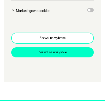
Marketingowe cookies
Zamkn
Dołącz do newslettera
popup
POTWIERDŹ ADRES EMAIL
Zezwól na wybrane
Zezwól na wszystkie
Brak informacji do wyświetlenia.
Wyrażam zgodę na przetwarzanie danych osobowych
w celu skorzystania z usługi newsletter.
Administratorem danych osobowych jest Centrum
Kultury ZAMEK z siedzibą w Poznaniu. Zapoznałem/am
się z informacjami dotyczącymi przetwarzania danych
osobowych, które są zawarte w
Polityce prywatności
.
WYŚLIJ