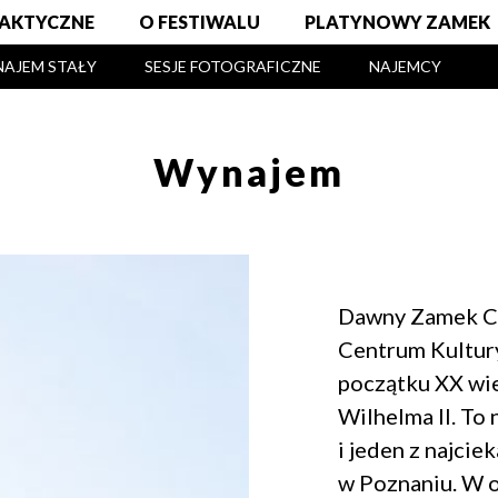
AKTYCZNE
O FESTIWALU
PLATYNOWY ZAMEK
AJEM STAŁY
SESJE FOTOGRAFICZNE
NAJEMCY
Wynajem
Dawny Zamek Ces
Centrum Kultur
początku XX wie
Wilhelma II. To
i jeden z najci
w Poznaniu. W 