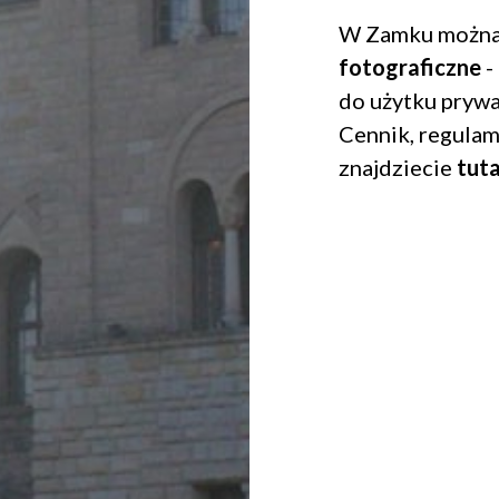
WYŚLIJ
W Zamku można
fotograficzne
-
do użytku prywa
Cennik, regulam
znajdziecie
tuta