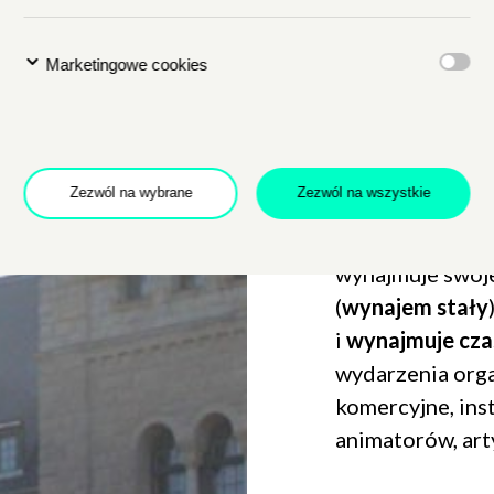
z niepełnospra
niezwykle dogod
Marketingowe cookies
jest w centrum 
dworca PKP i PK
Dołącz do newslettera
POTWIERDŹ ADRES EMAIL
Zezwól na wybrane
Zezwól na wszystkie
Centrum Kultu
wynajmuje swoje
(
wynajem stały
i
wynajmuje cz
 na przetwarzanie danych osobowych w celu skorzystania z usługi news
wydarzenia org
rem danych osobowych jest Centrum Kultury ZAMEK z siedzibą w Pozna
 się z informacjami dotyczącymi przetwarzania danych osobowych, któr
komercyjne, ins
ywatności
.
animatorów, ar