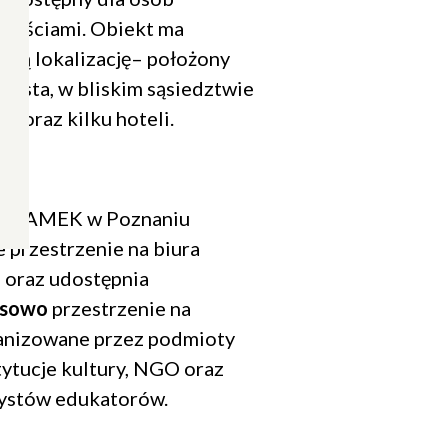
wnościami. Obiekt ma
ną lokalizację– położony
miasta, w bliskim sąsiedztwie
S oraz kilku hoteli.
Zamknij
popup
ry ZAMEK w Poznaniu
 przestrzenie na biura
) oraz udostępnia
asowo
przestrzenie na
letter.
anizowane przez podmioty
niu.
e są zawarte
tytucje kultury, NGO oraz
tystów edukatorów.