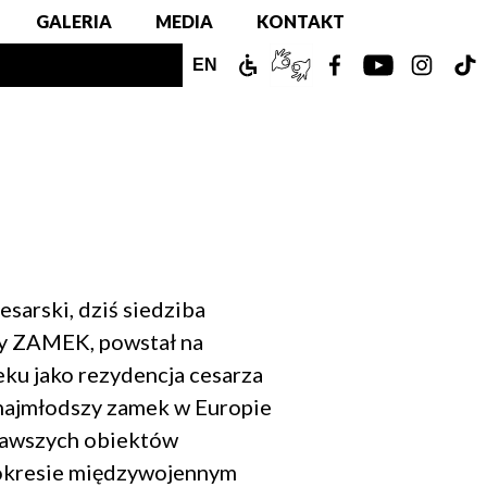
GALERIA
MEDIA
KONTAKT
ZAMEK
TŁUMACZ
ZOBACZ
ZOBACZ
ZOBAC
Z
ENGLISH
EN
DLA
PJM
NASZ
NASZ
NASZ
N
VERSION
NIEPEŁNOSPRAWNYCH
ONLINE
PROFIL
PROFIL
PROFIL
PR
NA
NA
NA
N
FACEBOOKU!
YOUTUBE!
INSTAG
T
arski, dziś siedziba
y ZAMEK, powstał na
ku jako rezydencja cesarza
 najmłodszy zamek w Europie
ekawszych obiektów
okresie międzywojennym