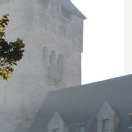
Wyrażam zgodę
Administrato
Zapoznałem/am
w
Polityce pr