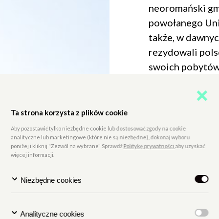
neoromański gm
powołanego Uni
także, w dawnyc
rezydowali pols
swoich pobytów 
wojny światowe
przebudowany. P
powojennych la
Ta strona korzysta z plików cookie
władze miasta. 
Aby pozostawić tylko niezbędne cookie lub dostosować zgody na cookie
analityczne lub marketingowe (które nie są niezbędne), dokonaj wyboru
kulturze.
poniżej i kliknij "Zezwól na wybrane" Sprawdź
Politykę prywatności
aby uzyskać
więcej informacji.
Niezbędne cookies
Zamek od kilku 
restaurowany. D
Analityczne cookies
inwestycjom jes