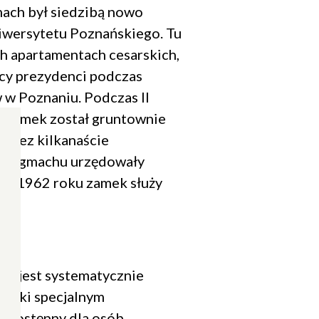
ach był siedzibą nowo
wersytetu Poznańskiego. Tu
h apartamentach cesarskich,
cy prezydenci podczas
w Poznaniu. Podczas II
j zamek został gruntownie
rzez kilkanaście
t w gmachu urzędowały
Od 1962 roku zamek służy
lat jest systematycznie
zięki specjalnym
t dostępny dla osób